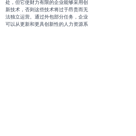
处，但它使财力有限的企业能够采用创
新技术，否则这些技术将过于昂贵而无
法独立运营。通过外包部分任务，企业
可以从更新和更具创新性的人力资源系
统中获益，而无需自己投资技术。
根据您所选择的帮助程度，人力资源外
包除了潜在的成本节省外，还可能具有
其他许多优势。您可以获得一个熟悉您
和您的公司的专业人力资源专业人员的
直接联系渠道、人力资源问题或情况的
支持、对本地、州和联邦法律和监管变
化的持续更新、对许多重要的人力资源
和安全领域的专业知识、节约成本的计
划，解决高换手率和低员工士气（如培
训、适当的招聘策略、员工援助计划
等）以及增加人力资源相关产品和服务
的产品知识等等。