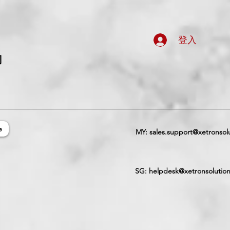
登入
司
e
MY:
sales.support@xetronsol
SG:
helpdesk@xetronsolutio