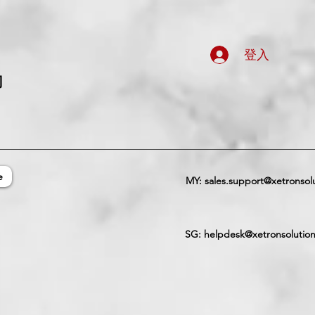
登入
司
e
MY:
sales.support@xetronsol
SG:
helpdesk@xetronsolutio